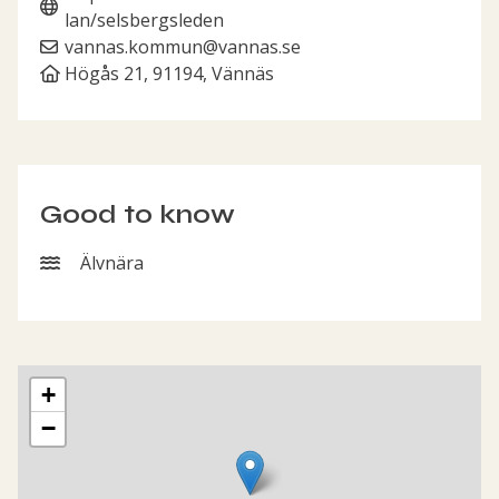
lan/selsbergsleden
vannas.kommun@vannas.se
Högås 21, 91194, Vännäs
Good to know
Älvnära
Älvnära
Map showing the location of Selsbergsleden
+
−