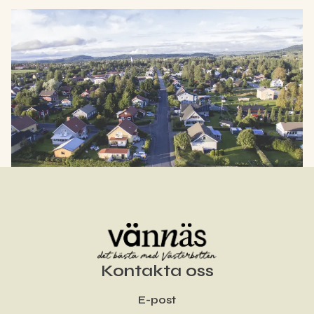
Bo på Airbnb
Hyr någons hem eller stuga i Vännäs genom Airbnb!
Hitta boende
Kontakta oss
E-post