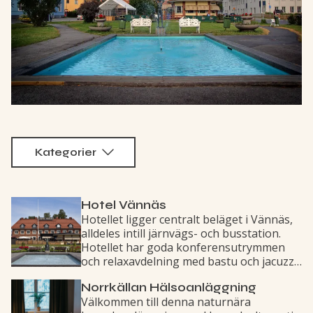
Läs mer
Kategorier
Hotel Vännäs
Hotellet ligger centralt beläget i Vännäs,
alldeles intill järnvägs- och busstation.
Hotellet har goda konferensutrymmen
och relaxavdelning med bastu och jacuzzi.
I restaurangen kan man njuta av god mat
Norrkällan Hälsoanläggning
i en mysig miljö.
Välkommen till denna naturnära