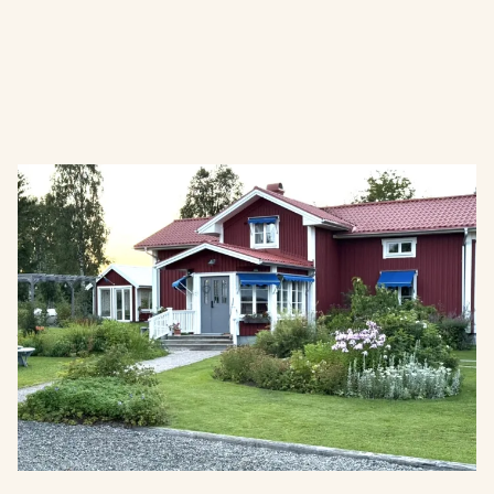
Bo intill den vilda vackra
Vindelälven!
På Wallhalla bed & breakfast bor du med närhet till
ängar, skog och vatten i en renoverad gammal
jordbruksbyggnad från början av 1800-talet med
mycket anor och tradition.
Läs mer