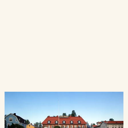
Hotel Vännäs
Hotellet ligger centralt beläget i Vännäs, alldeles intill
järnvägs- och busstation. Hotellet har restaurang och
relaxavdelning med bastu och jacuzzi.