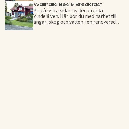
Wallhalla Bed & Breakfast
strövstigar, motionsspår och grillstugor.
Bo på östra sidan av den orörda
Vindelälven. Här bor du med närhet till
ängar, skog och vatten i en renoverad
gammal jordbruksbyggnad från början av
1800-talet med mycket anor och tradition.