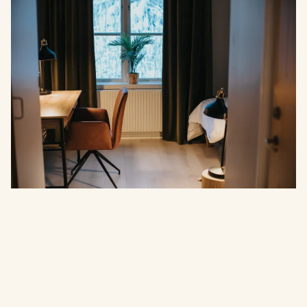
Norrkällan - " En naturnära
källa till kraft & energi "
En hälsoanläggning som ligger i en mycket vacker
kulturminnesmärkt miljö på Vännäs Läger.
Anlägnningen erbjuder boende för längre vistelser
men även boende i anläggningens pensionat.
Läs mer