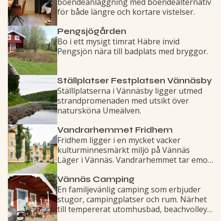
boendeanläggning med boendealternativ
för både längre och kortare vistelser.
Pengsjögården
Bo i ett mysigt timrat Häbre invid
Pengsjön nära till badplats med bryggor.
Ställplatser Festplatsen Vännäsby
Ställlplatserna i Vännäsby ligger utmed
strandpromenaden med utsikt över
natursköna Umeälven.
Vandrarhemmet Fridhem
Fridhem ligger i en mycket vacker
kulturminnesmärkt miljö på Vännäs
Läger i Vännäs. Vandrarhemmet tar emot
nattgäster både för enstaka nätter och
Vännäs Camping
för längre vistelser. De har 19 rum, varav
4 har toalett och dusch på rummet.
En familjevänlig camping som erbjuder
Gästerna har tillgång till Wi-fi.
stugor, campingplatser och rum. Närhet
till tempererat utomhusbad, beachvolley,
vattenlek, mm. Inom området finns också