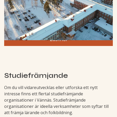
För dig som drömmer om en proffskarriär finns även
möjlighet att kombinera dina studier med en
specialidrott, såsom NIU E-sport, NIU Freeski, NIU
Snowboard och LIU Ishockey.
Läs mer
Studiefrämjande
Om du vill vidareutvecklas eller utforska ett nytt
intresse finns ett flertal studiefrämjande
organisationer i Vännäs. Studiefrämjande
organisationer är ideella verksamheter som syftar till
att främja lärande och folkbildning.