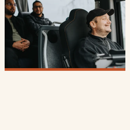
vidareutvecklas?
Då kan Liljaskolans Vuxenutbildning vara något för dig!
På skolan finns ett brett utbud av kurser och
utbildningar som är anpassade efter bristyrken, vilket
innebär att du har goda möjligheter att få ett jobb
direkt efter avslutade studier.
Läs mer