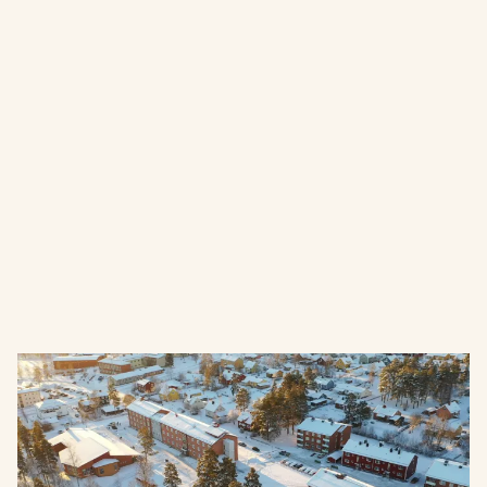
Liljaskolan Gymnasium
Liljaskolan är en kommunal gymnasieskola i Vännäs
med ett brett utbud av program, anpassade efter dina
behov.