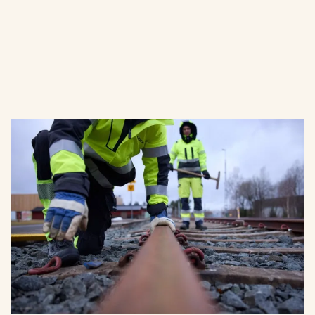
Vill du arbeta med att hålla
Sverige i rörelse?
TCC Academy erbjuder en platsbunden
yrkeshögskoleutbildning i Vännäs för dig som vill bli
lokförare. Utöver detta har TCC ett flertal andra
utbildningar inom järnvägsbranschen som går att
studera på distans.
Läs mer