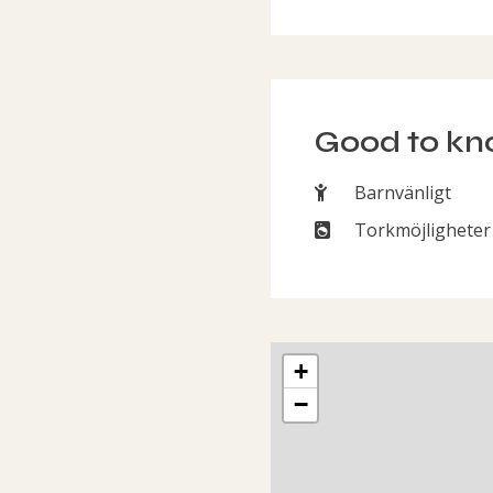
Good to k
Barnvänligt
Barnvänligt
Torkmöjligheter
Torkmöjligheter
Map showing the location
+
−