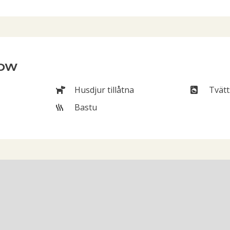
now
Husdjur tillåtna
Tvätt
Husdjur tillåtna
Tvätt
Bastu
Bastu
 of Vännäs Camping