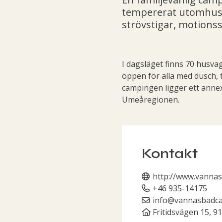
tempererat utomhusb
strövstigar, motionss
I dagsläget finns 70 husva
öppen för alla med dusch, to
campingen ligger ett anne
Umeåregionen.
Kontakt
http://www.vanna
+46 935-14175
info@vannasbadca
Fritidsvägen 15, 9