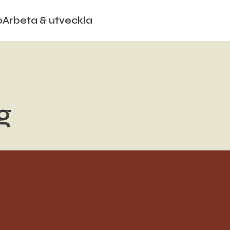
o
Arbeta & utveckla
g