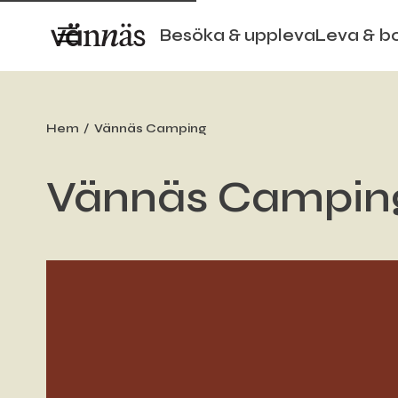
Besöka & uppleva
Leva & b
Hem
Vännäs Camping
Vännäs Campin