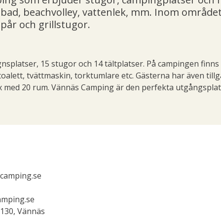
ad, beachvolley, vattenlek, mm. Inom området
pår och grillstugor.
gnsplatser, 15 stugor och 14 tältplatser. På campingen finns
alett, tvättmaskin, torktumlare etc. Gästerna har även tillgån
x med 20 rum. Vännäs Camping är den perfekta utgångsplats
scamping.se
mping.se
1130, Vännäs