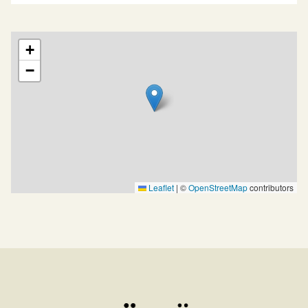
Map showing the location of Returcentrum i Vännäsby
+
−
Leaflet
|
©
OpenStreetMap
contributors