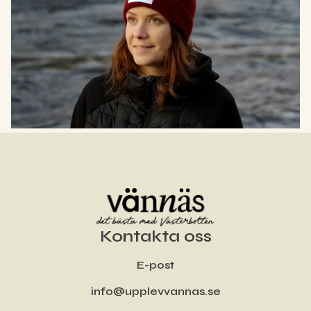
stilrena design passar mössan perfekt till både vardag
och friluftsliv.
Pris: 189 sek
Kontakta oss
E-post
info@upplevvannas.se