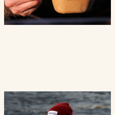
Mössa Selsknösen
Stilren och bekväm ribbstickad mössa tillverkad i
miljövänliga Polylana®. Med sin uppvikta kant och