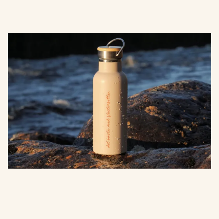
Termosflaska Vännforsen
Håll drycken kall i upp till 18 timmar eller varm i 6
timmar med vår vakuumisolerade termosflaska.
Tillverkad i högkvalitativt 18/8 rostfritt stål som inte tar
smak eller doft och är helt fri från gifter. Kondensfri
design som skyddar din väska. Volym: 500 ml. Endast
handdisk.
Pris: 249 sek