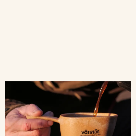
Kåsa Gullhöjsen
Kåsa tillverkad av förnybar träkomposit med en
greppvänlig design. Passar lika bra för dryck som för
mat.
Pris: 99 sek