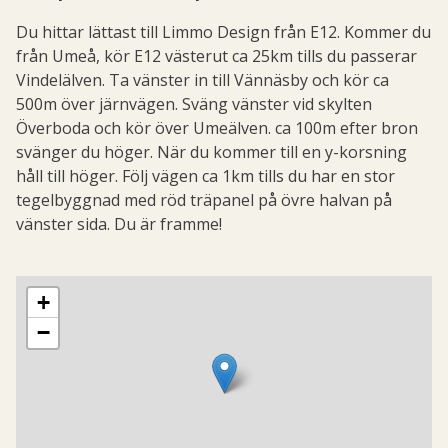
Du hittar lättast till Limmo Design från E12. Kommer du
från Umeå, kör E12 västerut ca 25km tills du passerar
Vindelälven. Ta vänster in till Vännäsby och kör ca
500m över järnvägen. Sväng vänster vid skylten
Överboda och kör över Umeälven. ca 100m efter bron
svänger du höger. När du kommer till en y-korsning
håll till höger. Följ vägen ca 1km tills du har en stor
tegelbyggnad med röd träpanel på övre halvan på
vänster sida. Du är framme!
Map showing the location of Limmo-design
+
−